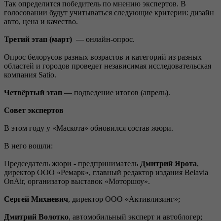
Так определится победитель по мнению экспертов. В
голосовании будут учитываться следующие критерии: дизайн
авто, цена и качество.
Третий этап (март)
— онлайн-опрос.
Опрос белорусов разных возрастов и категорий из разных
областей и городов проведет независимая исследовательская
компания Satio.
Четвёртый этап
— подведение итогов (апрель).
Совет экспертов
В этом году у «Маскота» обновился состав жюри.
В него вошли:
Председатель жюри - предприниматель
Дмитрий Ярота
,
директор ООО «Ремарк», главный редактор издания Belavia
OnAir, организатор выставок «Моторшоу».
Сергей Михневич
, директор ООО «Активлизинг»;
Дмитрий Волотко
, автомобильный эксперт и автоблогер;