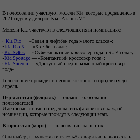
В голосовании участвуют модели Kia, которые продавались в
2021 году в у дилеров Kia "Атлант-М".
Модели Kia участвуют в следующих пяти номинациях:
▫️
Kia Rio
— «Седан и лифтбек года малого класса»;
▫️
Kia Rio X
— «Хэтчбек года»;
▫️
Kia Seltos
— «Субкомпактный кроссовер года и SUV года»;
▫️
Kia Sportage
— «Компактный кроссовер года»;
▫️
Kia Sorento
— «Доступный среднеразмерный кроссовер
года».
Голосование проходит в несколько этапов и продлится до
апреля.
Первый этап (февраль)
— онлайн-голосование
пользователей.
Именно мы с вами определим пять фаворитов в каждой
номинации, которые пройдут в следующий этап.
Второй этап (март)
— голосование экспертов.
Они выберут лучшее авто из топ-5 фаворитов первого этапа.