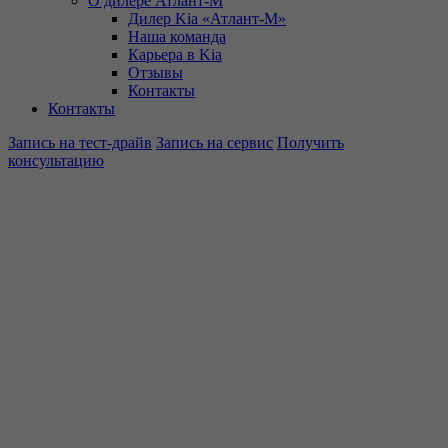
О дилере Атлант-М
Дилер Kia «Атлант-М»
Наша команда
Карьера в Kia
Отзывы
Контакты
Контакты
Запись на тест-драйв
Запись на сервис
Получить
консультацию