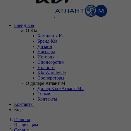
Бренд Kia
О Kia
Компания Kia
Бренд Kia
Дизайн
Награды
История
Спонсорство
Новости
Kia Worldwide
Сооператоры
О дилере Атлант-М
Дилер Kia «Атлант-М»
Отзывы
Контакты
Контакты
Ещё
Главная
Владельцам
Сервис