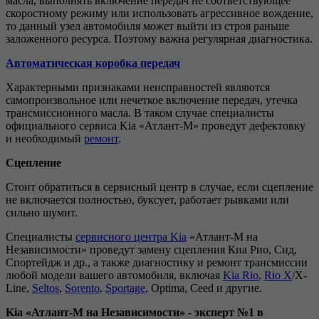
масла, выполнять включение передач не соответствующее
скоростному режиму или использовать агрессивное вождение,
то данный узел автомобиля может выйти из строя раньше
заложенного ресурса. Поэтому важна регулярная диагностика.
Автоматическая коробка передач
Характерными признаками неисправностей являются
самопроизвольное или нечеткое включение передач, утечка
трансмиссионного масла. В таком случае специалисты
официального сервиса Kia «Атлант-М» проведут дефектовку
и необходимый
ремонт
.
Сцепление
Стоит обратиться в сервисный центр в случае, если сцепление
не включается полностью, буксует, работает рывками или
сильно шумит.
Специалисты
сервисного центра Kia
«Атлант-М на
Независимости» проведут замену сцепления Киа Рио, Сид,
Спортейдж и др., а также диагностику и ремонт трансмиссии
любой модели вашего автомобиля, включая
Kia Rio
,
Rio X
/X-
Line,
Seltos
,
Sorento
,
Sportage
, Optima, Ceed и другие.
Kia «Атлант-М на Независимости» - эксперт №1 в