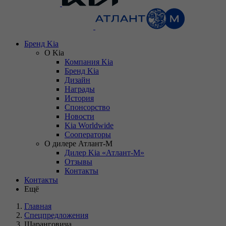
Бренд Kia
О Kia
Компания Kia
Бренд Kia
Дизайн
Награды
История
Спонсорство
Новости
Kia Worldwide
Сооператоры
О дилере Атлант-М
Дилер Kia «Атлант-М»
Отзывы
Контакты
Контакты
Ещё
Главная
Спецпредложения
Шаранговича