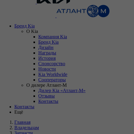
Бренд Kia
О Kia
Компания Kia
Бренд Kia
Дизайн
Награды
История
Спонсорство
Новости
Kia Worldwide
Сооператоры
О дилере Атлант-М
Дилер Kia «Атлант-М»
Отзывы
Контакты
Контакты
Ещё
Главная
Владельцам
Запчасти