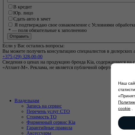
В кредит
Юр. лицо
Сдать авто в зачет
Я подтверждаю свое ознакомление с Условиями обработк
*
— поля обязательные к заполнению
Если у Вас остались вопросы:
Вы можете получить консультацию специалистов в дилерских 
+375 (29) 328-00-00
Сведения о ценах на продукцию бренда Kia, содержащиеся на 
«Атлант-М». Реклама, не является публичной офертой. Для по
Наш сай
статист
«Принять
Владельцам
Политик
Запись на сервис
cookie
.
Перечень услуг СТО
Стоимость ТО
Фирменный сервис Kia
Гарантийные правила
Аксессуары