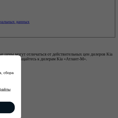
нальных данных
е цены могут отличаться от действительных цен дилеров Kia
ию Kia обращайтесь к дилерам Kia «Атлант-М».
а, сбора
 файлы