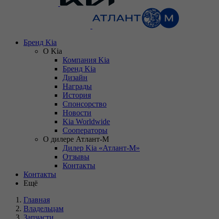
Бренд Kia
О Kia
Компания Kia
Бренд Kia
Дизайн
Награды
История
Спонсорство
Новости
Kia Worldwide
Сооператоры
О дилере Атлант-М
Дилер Kia «Атлант-М»
Отзывы
Контакты
Контакты
Ещё
Главная
Владельцам
Запчасти