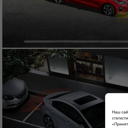
Наш сай
статист
«Принять