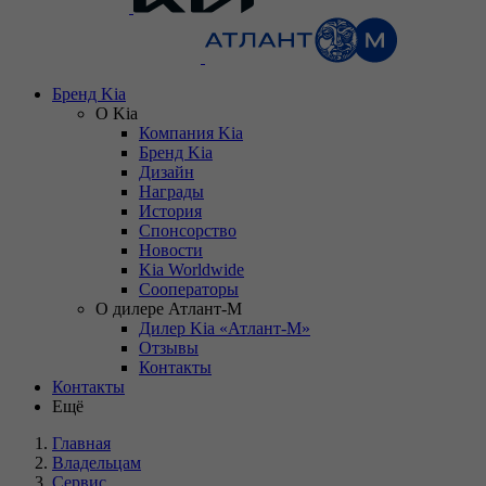
Бренд Kia
О Kia
Компания Kia
Бренд Kia
Дизайн
Награды
История
Спонсорство
Новости
Kia Worldwide
Сооператоры
О дилере Атлант-М
Дилер Kia «Атлант-М»
Отзывы
Контакты
Контакты
Ещё
Главная
Владельцам
Сервис