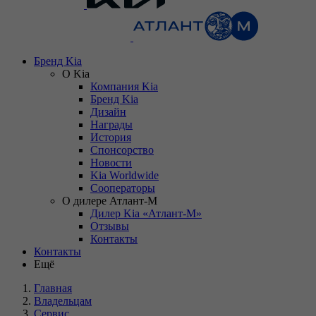
Бренд Kia
О Kia
Компания Kia
Бренд Kia
Дизайн
Награды
История
Спонсорство
Новости
Kia Worldwide
Сооператоры
О дилере Атлант-М
Дилер Kia «Атлант-М»
Отзывы
Контакты
Контакты
Ещё
Главная
Владельцам
Сервис