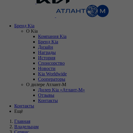
Бренд Kia
О Kia
Компания Kia
Бренд Kia
Дизайн
Награды
История
Спонсорство
Новости
Kia Worldwide
Сооператоры
О дилере Атлант-М
Дилер Kia «Атлант-М»
Отзывы
Контакты
Контакты
Ещё
Главная
Владельцам
Сервис