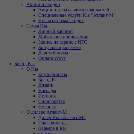
Акции и скидки
Акции отдела сервиса и запчастей
Специальные услуги Kia "Атлант-М"
Новая система скидок
Семья Kia
Личный кабинет
Мобильное приложение
Запись на сервис с NFC
Бонусная программа
Дарим бонусы
Оплата услуг
Бренд Kia
О Kia
Компания Kia
Бренд Kia
Дизайн
Награды
История
Спонсорство
Новости
О дилере Атлант-М
Дилер Kia «Атлант-М»
Наша команда
Карьера в Kia
Отзывы